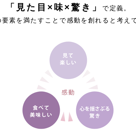
「見た目×味×驚き」
で定義。
の要素を満たすことで
感動を創れると考え